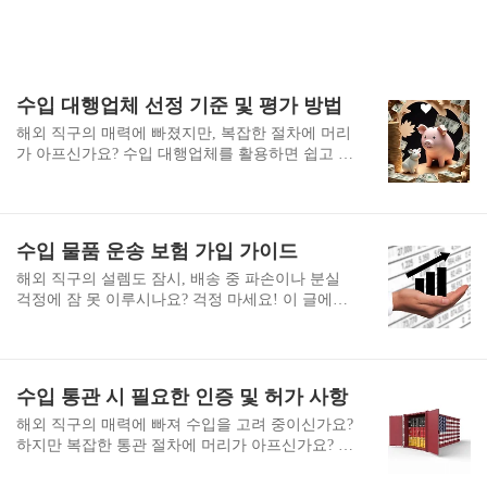
수입 대행업체 선정 기준 및 평가 방법
해외 직구의 매력에 빠졌지만, 복잡한 절차에 머리
가 아프신가요? 수입 대행업체를 활용하면 쉽고 편
리하게 해외 상품을 구매할 수 있습니다. 하지만 어
떤 업체를 선택해야 할지 고민되시죠? 이 글에서
수입 대행업체 선정의 모든 것을 알려드립니다. 믿
을 수 있는 파트너를 찾아 해외 쇼핑의 즐거움을 누
수입 물품 운송 보험 가입 가이드
리세요! 수입 대행업체의 신뢰성 평가수입 대행업
체를 선정할 때 가장 중요한 것은 신뢰성입니다. 해
해외 직구의 설렘도 잠시, 배송 중 파손이나 분실
외에서 물건을 구매하고 국내로 들여오는 과정에
걱정에 잠 못 이루시나요? 걱정 마세요! 이 글에서
서 많은 위험이 따르기 때문에, 믿을 수 있는 업체
수입 물품 운송 보험의 모든 것을 알려드립니다. 보
를 선택하는 것이 핵심입니다. 신뢰성을 평가하는
험 가입부터 보상 청구까지, 당신의 소중한 물품을
방법으로는 먼저 업체의 설립 연도와 영업 기간을
지키는 방법을 지금 바로 확인하세요! 수입 물품
확인해보세요. 오랜 기간 동안 안정적으로 서비스
운송 보험의 개념과 중요성수입 물품 운송 보험은
수입 통관 시 필요한 인증 및 허가 사항
를 제공해온 업체일수록 신뢰도가 높다고 볼 수 있
해외에서 국내로 물품을 들여올 때 발생할 수 있는
습니다. 또한, 해당 업체의 온라인..
다양한 위험을 보장하는 보험입니다. 이 보험은 단
해외 직구의 매력에 빠져 수입을 고려 중이신가요?
순히 '물건이 파손되면 보상받는다'는 개념을 넘어
하지만 복잡한 통관 절차에 머리가 아프신가요? 걱
서, 국제 무역의 핵심적인 부분을 차지하고 있습니
정 마세요! 이 글에서 수입 통관 시 필요한 모든 인
다.왜 이렇게 중요할까요? 해외에서 물품을 수입할
증과 허가 사항을 쉽고 빠르게 알려드립니다. 5분