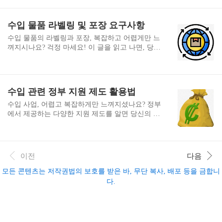
때는 여러 가지 위험이 도사리고 있기 때문입니다.
만 투자하시면 수입의 모든 것을 마스터할 수 있어
예를 들어, 배송 중 파손, 도난, 분실은 물론이고 자
요! 수입 통관의 기본 개념과 절차수입 통관은 외
수입 물품 라벨링 및 포장 요구사항
연재해로 인한 손실, 심지어는 정치적 불안정으로
국에서 들여오는 물품에 대해 세관의 허가를 받는
인한 운송 지연..
과정입니다. 이 과정에서 관세와 부가가치세 등을
수입 물품의 라벨링과 포장, 복잡하고 어렵게만 느
납부하고, 필요한 경우 각종 인증과 허가를 받아야
껴지시나요? 걱정 마세요! 이 글을 읽고 나면, 당신
합니다. 수입 통관의 기본 절차는 다음과 같습니다:
도 수입 물품 라벨링의 달인이 될 수 있습니다. 규
수입신고: 물품이 도착하면 세관에 수입신고서를
정을 지키면서도 효과적인 포장을 하는 비결, 함께
제출합니다.서류심사: 세관 직원이 제출된 서류를
알아볼까요? 원산지 표시의 중요성과 방법여러분,
검토합니다.물품검사: 필요한 경우 실제 물품을 검
수입 물품에 원산지를 표시하는 것이 왜 중요한지
수입 관련 정부 지원 제도 활용법
사합니다.관세 등 납부: 관세와 부가가치세를 납부
아시나요? 원산지 표시는 단순히 규정을 지키기 위
합니다.수입허가: 모든 절차..
한 것이 아닙니다. 이는 소비자의 알 권리를 보장하
수입 사업, 어렵고 복잡하게만 느껴지셨나요? 정부
고, 공정한 거래를 촉진하는 중요한 수단이에요. 마
에서 제공하는 다양한 지원 제도를 알면 당신의 사
치 우리가 음식을 먹을 때 원산지를 확인하는 것처
업도 날개를 달 수 있습니다. 이 글을 읽고 나면, 복
럼, 수입 물품의 원산지도 소비자에게 중요한 정보
잡했던 수입 관련 정부 지원이 마치 보물찾기처럼
랍니다.원산지 표시 방법은 생각보다 간단해요. 기
재미있어질 거예요. 함께 성공의 열쇠를 찾아볼까
본적으로 수입 물품은 해당 물품이나 포장, 용기의
요? 산업기술 연구개발물품 관세감면 제도여러분,
이전
다음
전면에 원산지를 표시해야 합니다. 하지만 물품의
혹시 수입하는 물품 중에 연구개발용 기자재가 있
특성상 전후면 구별이 ..
나요? 그렇다면 주목해주세요! 정부에서 제공하는
모든 콘텐츠는 저작권법의 보호를 받은 바, 무단 복사, 배포 등을 금합니
'산업기술 연구개발물품 관세감면' 제도를 활용하
다.
면, 최대 80%까지 관세를 아낄 수 있답니다. 마치
블랙프라이데이 세일을 하는 것처럼 말이죠!이 제
도는 과학기술 또는 산업기술의 연구개발에 공헌
하기 위해 수입하는 물품에 대해 관세의 80%를 감